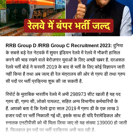
RRB Group D /RRB Group C Recruitment 2023:
दुनिया
के सबसे बड़े रेल नेटवर्क में शुमार इंडियन रेलवे में रेलवे में नौकरी हासिल
करने की चाह रखने वाले बेरोज़गार युवाओं के लिए अच्छी खबर है. दरअसल
रेलवे भर्ती बोर्ड ने फरवरी 2019 के बाद से भर्ती के लिए कोई विज्ञापन जारी
आपने अमूमन पुरुषों को ही रेल चलाते हुए देखा होगा लेकिन माथे पर लाल
नहीं किया है तथा अब जल्द ही रेल मंत्रालय की ओर से ग्रुप डी तथा ग्रुप
बिंदी, भरी हुई मांग और हाथ में लाल चूड़ी पहने हुए महिला लोकों पायलेट
सी पदों पर भर्ती प्रक्रिया शुरू की जा सकती है.
नीलम राथल रेल में सवार हजारों यात्रियों को सुरक्षित गंतव्य पहुंचाने की
जिम्मेदारी उठाती है, मालगाड़ी और पैसेंजर रेल चलाने वाली उत्तर-पश्चिमी
रिपोर्ट के मुताबिक भारतीय रेलवे में अभी 298973 सीट खाली है यह पद
रेलवे की सीनियर असिस्टेंट लोको पायलट नीलम बताती है कि जब वे
ग्रुप डी, ग्रुप सी, लोको पायलट, सहित अन्य विभागीय कर्मचारियों के
पेसीजर ट्रेन चलाती है तो कई लोग उन्हें देख कर हेरान रह जाते है कुछ
हैं. आपको बता दें कि रेलवे द्वारा साल 2019 में ग्रुप डी के एक लाख 3
लड़कीया उन्हे देखकर काफी खुश भी होती है कि एक महिला ट्रेन चल रही
हजार पदों पर भर्ती निकाली गई थी, इसके साथ ही यदि पैरामेडिकल और
है।
स्नातक एनटीपीसी को भी मिला लिया जाए तो यह संख्या 139000 हो जाती
है. फिलहाल इन पदों पर भर्ती प्रक्रिया अभी चल रही है.