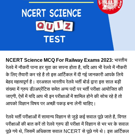
पूर्व मध्य
14439
पूर्व
30327
मेट्रो
1069
उत्तर मध्य
18383
पूर्वोत्तर
14118
पूर्वोत्तर सीमा
15705
NCERT Science MCQ For Railway Exams 2023:
भारतीय
उत्तर
38967
रेलवे में नौकरी पाना हर युवा का सपना होता है, यदि आप भी रेलवे में नौकरी
के लिए तैयारी कर रहे है तो इस आर्टिकल में दी गई जानकारी आपके लिये
उत्तर पश्चिमी
15207
वे कहती है कि उनके इस काम को लेकर कई लोग ताने सुनाते है लेकिन वे
बेहद महत्वपूर्ण है। दरअसल भारतीय रेलवे भर्ती बोर्ड द्वारा इस साल बड़ी
दक्षिण मध्य
16947
लोगों की बातों पर ध्यान नहीं देती है और अपना काम पूरे मन से करती है।
संख्या में ग्रुप डी/अप्रेंटिस समेत अन्य पदों पर भर्ती परीक्षा आयोजित की
नीलम मानती है कि महिलाओ को हर क्षेत्र में आना चाहिए। क्योंकि महिला
दक्षिण पूर्व मध्य
8025
जाएगी, ऐसें में यदि आप भी इन परीक्षाओं में शामिल होने की सोच रहे है तो
पुरुष से बेहतर काम कर सकती है।
आपको विज्ञान विषय पर अच्छी पकड़ बना लेनी चाहिए।
दक्षिण पूर्व
17661
दक्षिण
22357
रेलवे भर्ती परीक्षाओं में सामान्य विज्ञान से जुड़े कई सवाल पूछे जाते है, विगत
परीक्षाओं की बात करें तो रेलवे ग्रुप डी परीक्षा में विज्ञान से भर भर के सवाल
दक्षिण पश्चिम
6581
पूछे गये थे, जिसमें अधिकाश सवाल NCERT से पूछे गये थे। इस आर्टिकल