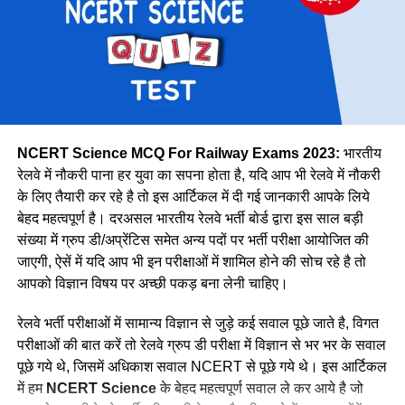
पूर्व
30327
मेट्रो
1069
उत्तर मध्य
18383
पूर्वोत्तर
14118
पूर्वोत्तर सीमा
15705
NCERT Science MCQ For Railway Exams 2023:
भारतीय
उत्तर
38967
रेलवे में नौकरी पाना हर युवा का सपना होता है, यदि आप भी रेलवे में नौकरी
के लिए तैयारी कर रहे है तो इस आर्टिकल में दी गई जानकारी आपके लिये
उत्तर पश्चिमी
15207
वे कहती है कि उनके इस काम को लेकर कई लोग ताने सुनाते है लेकिन वे
बेहद महत्वपूर्ण है। दरअसल भारतीय रेलवे भर्ती बोर्ड द्वारा इस साल बड़ी
दक्षिण मध्य
16947
लोगों की बातों पर ध्यान नहीं देती है और अपना काम पूरे मन से करती है।
संख्या में ग्रुप डी/अप्रेंटिस समेत अन्य पदों पर भर्ती परीक्षा आयोजित की
नीलम मानती है कि महिलाओ को हर क्षेत्र में आना चाहिए। क्योंकि महिला
दक्षिण पूर्व मध्य
8025
जाएगी, ऐसें में यदि आप भी इन परीक्षाओं में शामिल होने की सोच रहे है तो
पुरुष से बेहतर काम कर सकती है।
आपको विज्ञान विषय पर अच्छी पकड़ बना लेनी चाहिए।
दक्षिण पूर्व
17661
दक्षिण
22357
रेलवे भर्ती परीक्षाओं में सामान्य विज्ञान से जुड़े कई सवाल पूछे जाते है, विगत
परीक्षाओं की बात करें तो रेलवे ग्रुप डी परीक्षा में विज्ञान से भर भर के सवाल
दक्षिण पश्चिम
6581
पूछे गये थे, जिसमें अधिकाश सवाल NCERT से पूछे गये थे। इस आर्टिकल
पश्चिम मध्य
11636
में हम
NCERT Science
के बेहद महत्वपूर्ण सवाल ले कर आये है जो