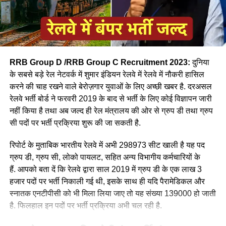
RRB Group D /RRB Group C Recruitment 2023:
दुनिया
के सबसे बड़े रेल नेटवर्क में शुमार इंडियन रेलवे में रेलवे में नौकरी हासिल
करने की चाह रखने वाले बेरोज़गार युवाओं के लिए अच्छी खबर है. दरअसल
रेलवे भर्ती बोर्ड ने फरवरी 2019 के बाद से भर्ती के लिए कोई विज्ञापन जारी
आपने अमूमन पुरुषों को ही रेल चलाते हुए देखा होगा लेकिन माथे पर लाल
नहीं किया है तथा अब जल्द ही रेल मंत्रालय की ओर से ग्रुप डी तथा ग्रुप
बिंदी, भरी हुई मांग और हाथ में लाल चूड़ी पहने हुए महिला लोकों पायलेट
सी पदों पर भर्ती प्रक्रिया शुरू की जा सकती है.
नीलम राथल रेल में सवार हजारों यात्रियों को सुरक्षित गंतव्य पहुंचाने की
जिम्मेदारी उठाती है, मालगाड़ी और पैसेंजर रेल चलाने वाली उत्तर-पश्चिमी
रिपोर्ट के मुताबिक भारतीय रेलवे में अभी 298973 सीट खाली है यह पद
रेलवे की सीनियर असिस्टेंट लोको पायलट नीलम बताती है कि जब वे
ग्रुप डी, ग्रुप सी, लोको पायलट, सहित अन्य विभागीय कर्मचारियों के
पेसीजर ट्रेन चलाती है तो कई लोग उन्हें देख कर हेरान रह जाते है कुछ
हैं. आपको बता दें कि रेलवे द्वारा साल 2019 में ग्रुप डी के एक लाख 3
लड़कीया उन्हे देखकर काफी खुश भी होती है कि एक महिला ट्रेन चल रही
हजार पदों पर भर्ती निकाली गई थी, इसके साथ ही यदि पैरामेडिकल और
है।
स्नातक एनटीपीसी को भी मिला लिया जाए तो यह संख्या 139000 हो जाती
है. फिलहाल इन पदों पर भर्ती प्रक्रिया अभी चल रही है.