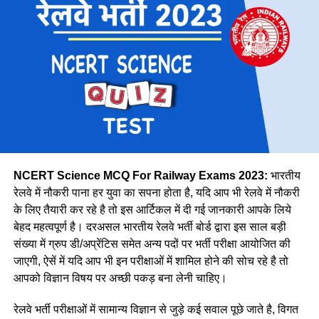
मध्य
28606
पूर्व तट
8278
पूर्व मध्य
14439
पूर्व
30327
मेट्रो
1069
उत्तर मध्य
18383
पूर्वोत्तर
14118
पूर्वोत्तर सीमा
15705
NCERT Science MCQ For Railway Exams 2023:
भारतीय
उत्तर
38967
रेलवे में नौकरी पाना हर युवा का सपना होता है, यदि आप भी रेलवे में नौकरी
के लिए तैयारी कर रहे है तो इस आर्टिकल में दी गई जानकारी आपके लिये
उत्तर पश्चिमी
15207
वे कहती है कि उनके इस काम को लेकर कई लोग ताने सुनाते है लेकिन वे
बेहद महत्वपूर्ण है। दरअसल भारतीय रेलवे भर्ती बोर्ड द्वारा इस साल बड़ी
दक्षिण मध्य
16947
लोगों की बातों पर ध्यान नहीं देती है और अपना काम पूरे मन से करती है।
संख्या में ग्रुप डी/अप्रेंटिस समेत अन्य पदों पर भर्ती परीक्षा आयोजित की
नीलम मानती है कि महिलाओ को हर क्षेत्र में आना चाहिए। क्योंकि महिला
दक्षिण पूर्व मध्य
8025
जाएगी, ऐसें में यदि आप भी इन परीक्षाओं में शामिल होने की सोच रहे है तो
पुरुष से बेहतर काम कर सकती है।
आपको विज्ञान विषय पर अच्छी पकड़ बना लेनी चाहिए।
दक्षिण पूर्व
17661
दक्षिण
22357
रेलवे भर्ती परीक्षाओं में सामान्य विज्ञान से जुड़े कई सवाल पूछे जाते है, विगत