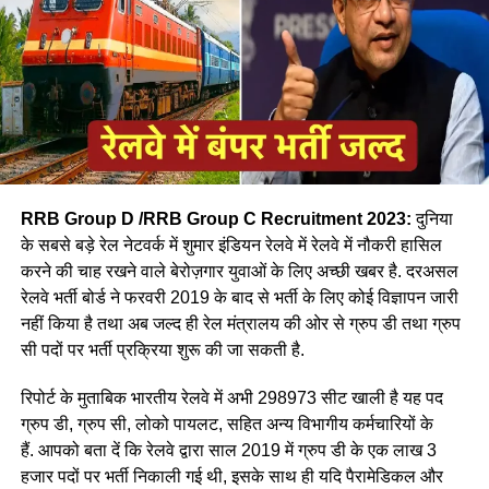
RRB Group D /RRB Group C Recruitment 2023:
दुनिया
के सबसे बड़े रेल नेटवर्क में शुमार इंडियन रेलवे में रेलवे में नौकरी हासिल
करने की चाह रखने वाले बेरोज़गार युवाओं के लिए अच्छी खबर है. दरअसल
रेलवे भर्ती बोर्ड ने फरवरी 2019 के बाद से भर्ती के लिए कोई विज्ञापन जारी
आपने अमूमन पुरुषों को ही रेल चलाते हुए देखा होगा लेकिन माथे पर लाल
नहीं किया है तथा अब जल्द ही रेल मंत्रालय की ओर से ग्रुप डी तथा ग्रुप
बिंदी, भरी हुई मांग और हाथ में लाल चूड़ी पहने हुए महिला लोकों पायलेट
सी पदों पर भर्ती प्रक्रिया शुरू की जा सकती है.
नीलम राथल रेल में सवार हजारों यात्रियों को सुरक्षित गंतव्य पहुंचाने की
जिम्मेदारी उठाती है, मालगाड़ी और पैसेंजर रेल चलाने वाली उत्तर-पश्चिमी
रिपोर्ट के मुताबिक भारतीय रेलवे में अभी 298973 सीट खाली है यह पद
रेलवे की सीनियर असिस्टेंट लोको पायलट नीलम बताती है कि जब वे
ग्रुप डी, ग्रुप सी, लोको पायलट, सहित अन्य विभागीय कर्मचारियों के
पेसीजर ट्रेन चलाती है तो कई लोग उन्हें देख कर हेरान रह जाते है कुछ
हैं. आपको बता दें कि रेलवे द्वारा साल 2019 में ग्रुप डी के एक लाख 3
लड़कीया उन्हे देखकर काफी खुश भी होती है कि एक महिला ट्रेन चल रही
हजार पदों पर भर्ती निकाली गई थी, इसके साथ ही यदि पैरामेडिकल और
है।