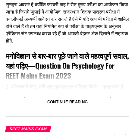
(c) विशिष्ट उद्देश्य
सुनहरा अवसर है क्योंकि फरवरी माह में रीट मुख्य परीक्षा का आयोजन किया
जाना है जिसमें जुलाई में आयोजित राजस्थान शिक्षक पात्रता परीक्षा में
(d) अनुदेशन उद्देश्य
क्वालीफाई अभ्यर्थी आवेदन कर सकते हैं ऐसे में यदि आप भी परीक्षा में शामिल
होने वाले हैं तो हम यहां नियमित रूप से परीक्षा के पाठ्यक्रम के अनुसार
Ans- b
प्रैक्टिस सेट उपलब्ध करवा रहे हैं जो आपको बेहतर अंक दिलाने में सहायक
होंगे.
3. सीखने के उद्देश्यों के सर्वोच्च पायदान पर है
मनोविज्ञान से बार-बार पूछे जाने वाले महत्वपूर्ण सवाल,
(a) समझ
यहां पढ़िए—Question On Psychology For
(b) प्रयोग
REET Mains Exam 2023
(c) मूल्यांकन
1. मस्तिष्क में चोट, क्षति और नुकसान का परिणाम किसे । माना जाता है
(d) विश्लेषण
(1) डिस्लेक्सिया
CONTINUE READING
Ans- c
(2) डिस्केकुलिया
4. B.S. ब्लूम के शैक्षिक उद्देश्यों के वर्गीकरण में निम्न में से कौन ज्ञानक्षेत्र
(3) डिस्फेजिया
नहीं है ?
REET MAINS EXAM