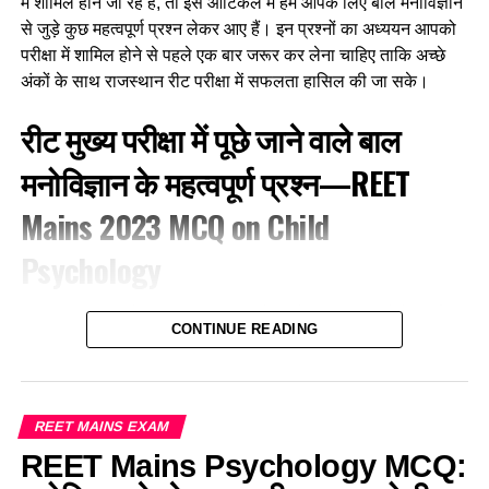
में शामिल होने जा रहे हैं, तो इस आर्टिकल में हम आपके लिए बाल मनोविज्ञान
से जुड़े कुछ महत्वपूर्ण प्रश्न लेकर आए हैं। इन प्रश्नों का अध्ययन आपको
परीक्षा में शामिल होने से पहले एक बार जरूर कर लेना चाहिए ताकि अच्छे
अंकों के साथ राजस्थान रीट परीक्षा में सफलता हासिल की जा सके।
रीट मुख्य परीक्षा में पूछे जाने वाले बाल
मनोविज्ञान के महत्वपूर्ण प्रश्न—
REET
Mains 2023
MCQ on
Child
Psychology
1. श्रीमती कपूर जो कक्षा तीन की अध्यापिका हैं, इनकी इच्छा है कि बच्चे
CONTINUE READING
विद्यालय आने में आनंद का अनुभव करें इसके लिए उसकी बच्चों से कुछ
शैक्षिक और आचरण सम्बन्धी अपेक्षाएं भी हैं, वह बच्चों को स्वायत्तता देने के
महत्व को समझती है, बच्चों से अन्योन्यक्रिया करते समय वह एक अच्छी
श्रोता बने रहने का प्रयास करती हैं। वह बच्चों से स्नेह तथा हार्दिकता
REET MAINS EXAM
प्रदर्शित करती हैं, वह यह भी जानती हैं कि बच्चे कई बार उनकी अभिवृत्ति
REET Mains Psychology MCQ:
का लाभ भी उठा लेते हैं, तथापि उसका विश्वास है कि अन्ततोगत्वा अपने