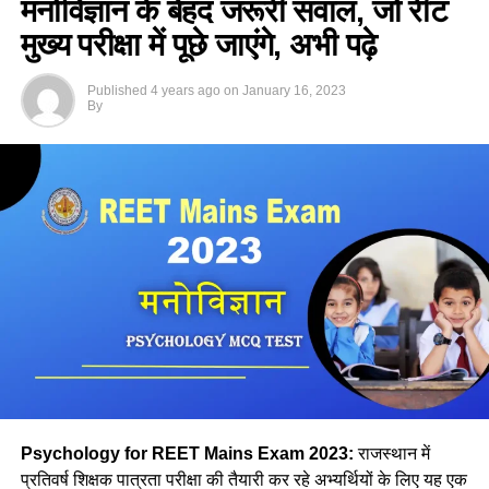
मनोविज्ञान के बेहद जरूरी सवाल, जो रीट
अधिगम और आचरण के प्रति उत्तरदायित्व की भावना का विकास स्वयं कर
लेंगे बताइए श्रीमती कपूर कक्षा संचालन की किस शैली का अनुसरण कर
मुख्य परीक्षा में पूछे जाएंगे, अभी पढ़े
रही है ?
Published
4 years ago
on
January 16, 2023
By
(a) प्रामाणिक
(b) उन्मुक्त
(c) सत्तावादी
(d) लोकतांत्रिक
Ans- b
2. निम्न में से कौन सबसे व्यापक है
(a) उद्देश्य
(b) लक्ष्य
Psychology for REET Mains Exam 2023:
राजस्थान में
प्रतिवर्ष शिक्षक पात्रता परीक्षा की तैयारी कर रहे अभ्यर्थियों के लिए यह एक