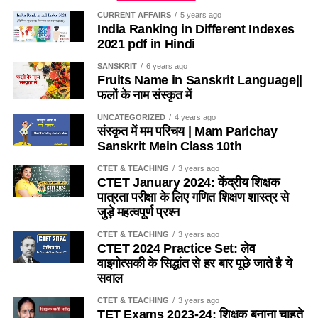
Ans- 2
b. स्पीयरमैन
CURRENT AFFAIRS
5 years ago
(c) जीन पियाजे
India Ranking in Different Indexes
5. कुछ बच्चे रात को नींद में दाँत पीसते है, कहलाता है-
2021 pdf in Hindi
c. बागले
(d) रूडोल्फ गोइकिल
(1) सोमनेमबुलिस्म
SANSKRIT
6 years ago
d. थॉर्नडाइक
Fruits Name in Sanskrit Language||
Ans- c
फलों के नाम संस्कृत में
(2) प्रोजेरियम
Ans- d
8. वायगोत्सकी के सिद्धान्त का मूल तत्व है ?
UNCATEGORIZED
4 years ago
(3) इन्सोनिमा
संस्कृत में मम परिचय | Mam Parichay
Q2. ‘निर्मितवाद’ (Constructivism) सम्प्रत्यय का मार्गदर्शन किस
Sanskrit Mein Class 10th
(a) आत्मज्ञान द्वारा सीखना
दस्तावेज में दिया गया
(4) बक्सिज्म
CTET & TEACHING
3 years ago
(b) खोज द्वारा सीखना
CTET January 2024: केंद्रीय शिक्षक
a. एन.सी.एफ.- 2005
Ans- 4
पात्रता परीक्षा के लिए गणित शिक्षण शास्त्र से
(c) परस्पर अंतःक्रिया द्वारा सीखना
जुड़े महत्वपूर्ण प्रश्न
b. एन.सी.एफ.टी.ई. – 2009
6. किसी भी विषय वस्तु को बहुत ही कम समय तक याद रखना क्या
CTET & TEACHING
3 years ago
कहलाता है-
(d) अनुभव द्वारा सीखना
CTET 2024 Practice Set: लेव
c. एन.सी.एफ. – 1986
वाइगोत्सकी के सिद्धांत से हर बार पूछे जाते है ये
(1) एमनोसिया
Ans- c
सवाल
d. एन. सी. ई. – 2005
(2) प्रोजेरियम
9. किसने कहा है कि बुद्धि एक विलक्षण क्षमता है ?
CTET & TEACHING
3 years ago
Ans- a
TET Exams 2023-24: शिक्षक बनाना चाहते