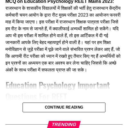
MCQ on Education Psychology REET Mains 2023:
(1) सोमनेमबुलिस्म
राजस्थान के शासकीय विद्यालयों में शिक्षकों की भर्ती हेतु राजस्थान केंद्रीय
Ans- a
कर्मचारी चयन आयोग के द्वारा रीट मुख्य परीक्षा 2023 का आयोजन फरवरी
(2) प्रोजेरियम
माह में किया जाएगा। इस परीक्षा में राजस्थान शिक्षक पात्रता परीक्षा जिसे
6. सामूहिक अचेतन का सिद्धान्त सम्बन्धित है ?
हम रीट के नाम से जानते हैं, में क्वालीफाई अभ्यर्थी शामिल हो सकेंगे। यदि
(3) इन्सोनिमा
आप भी इस परीक्षा में शामिल होने वाले हैं, तो इस आर्टिकल में दी गई
(a) विलियम जेम्स
(4) बक्सिज्य
जानकारी आपके लिए बेहद महत्वपूर्ण होने वाली है। यहां पर हम शिक्षा
(b) जेरोम ब्रूनर
मनोविज्ञान से जुड़े परीक्षा में पूछे जाने वाले संभावित प्रश्न लेकर आए हैं, जो
Ans- 1
कि आगामी रीट परीक्षा को ध्यान में रखते हुए तैयार किए गए हैं अभ्यर्थियों को
(c) सिगमण्ड फ्रायड
इन प्रश्नों का अध्ययन एक बार अवश्य कर लेना चाहिए जिससे कि अच्छे
4. कम आयु में वृद्धावस्था जैसे लक्षण दिखाई देना क्या है –
अंकों के साथ परीक्षा में सफलता प्राप्त की जा सके।
(d) युंग
(1) सोमनेमबुलिस्म
Education Psychology
Important
Ans- d
(2) प्रोजेरियम
Questions For REET
7. विकासात्मक मनोविज्ञान के जनक है ?
(3) इन्सोनिमा
CONTINUE READING
Q1. समान तत्वों का सिद्धांत दिया –
(a) जेरोम ब्रूनर
(4) ब्रेक्सिज्म
a. जड
(b) एरिक रूरिक्सन
TRENDING