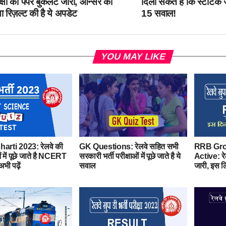
क्षा की पेपर बुकलेट जारी, आन्सर की
दिला सकते हैं कि स्टैटिक ज
 रिज़ल्ट की है ये अपडेट
15 सवाल!
YOU MAY LIKE
arti 2023: रेलवे की
GK Questions: रेलवे सहित सभी
RRB Gro
ं में पूछे जाते है NCERT
सरकारी भर्ती परीक्षाओं में पूछे जाते है ये
Active: रे
भी पढ़ें
सवाल
जारी, इस ल