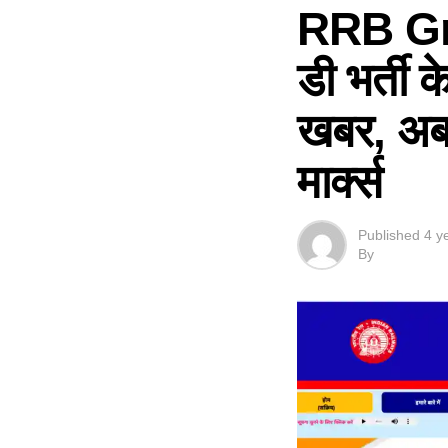
RRB Gro
डी भर्ती क
खबर, अब
मार्क्स
Published
4 y
By