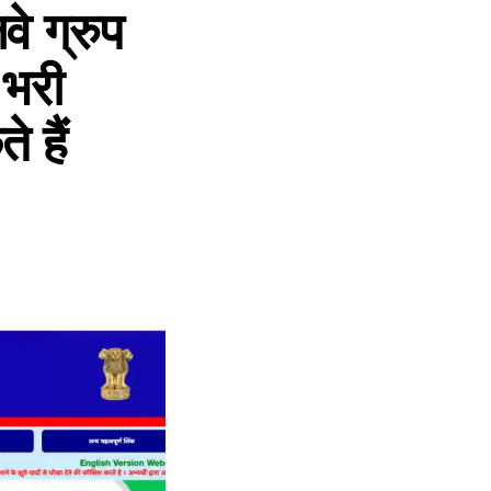
 ग्रुप
 भरी
 हैं