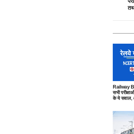
परी
तथा
Railway Bh
सभी परीक्षाओ
के ये सवाल, अ