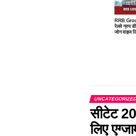
RRB Grou
रेलवे ग्रुप 
जोन वाइज लिं
UNCATEGORIZE
सीटेट 202
लिए एग्जा