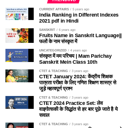
Q.2 मछली का अर्थ नही है ?
Ans- B
3. रिकेट्स
CURRENT AFFAIRS
5 years ago
India Ranking in Different Indexes
(A) मत्स्य
5. किस के शासन काल में एक रूपय का सिक्का टकसालित किया गया
4. बेरीबेरी
2021 pdf in Hindi
था?
(B) मीन
SANSKRIT
6 years ago
Ans-4
Fruits Name in Sanskrit Language||
A. जहांगीर
(C) शफरी
फलों के नाम संस्कृत में
Q.9 ‘ल्यूकोपेनिया’……… हैं।
B. शेरशाह सूरी
UNCATEGORIZED
4 years ago
(D) जलज
संस्कृत में मम परिचय | Mam Parichay
1. लाल रक्त कोशिकाओं में असामान्य कमी
Sanskrit Mein Class 10th
C. अकबर
Ans- D
2. लाल रक्त कोशिकाओं में असामान्य वृद्धि
CTET & TEACHING
3 years ago
D. इनमे से कोई नहीं
CTET January 2024: केंद्रीय शिक्षक
Q.1 मोदी दी गांधी जयंती पर स्वच्छ भारत मिशन की शुरूआत की है। वाक्य
3. श्वेत रक्त कोशिकाओं में असामान्य कमी
पात्रता परीक्षा के लिए गणित शिक्षण शास्त्र से
में कौन सा कारक है ?
Ans- B
जुड़े महत्वपूर्ण प्रश्न
4. श्वेत रक्त कोशिकाओं में असामान्य वृद्धि
(A) करण कारक
CTET & TEACHING
3 years ago
6. दिल्ली में हुमायूं का मकबरा किसने बनवाया था?
CTET 2024 Practice Set: लेव
Ans-3
वाइगोत्सकी के सिद्धांत से हर बार पूछे जाते है ये
(B) सम्प्रदान कारक
A. नूर बेगम
सवाल
Q.10 अनानास एक…पौधा है।
(C) कर्म कारक
B. आफताब बेगम
CTET & TEACHING
3 years ago