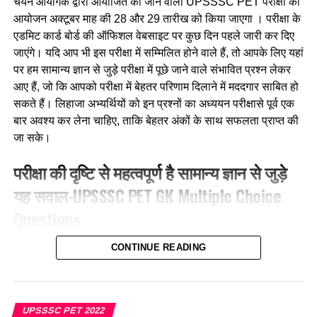
चयन आयोगके द्वारा आयोजित की जाने वाली UPSSSC PET परीक्षा का
3. कार्ल माक्स
आयोजन अक्टूबर माह की 28 और 29 तारीख को किया जाएगा । परीक्षा के
एडमिट कार्ड बोर्ड की ऑफिशल वेबसाइट पर कुछ दिन पहले जारी कर दिए
4. ग्रेगर मेंडल
जाएंगे। यदि आप भी इस परीक्षा में सम्मिलित होने वाले हैं, तो आपके लिए यहां
पर हम सामान्य ज्ञान से जुड़े परीक्षा में पूछे जाने वाले संभावित प्रश्न लेकर
Ans-4
आए हैं, जो कि आपको परीक्षा में बेहतर परिणाम दिलाने में मददगार साबित हो
सकते हैं। लिहाजा अभ्यर्थियों को इन प्रश्नों का अध्ययन परीक्षासे पूर्व एक
Q.4 रोग विज्ञान का अध्ययन कहलाता है
बार अवश्य कर लेना चाहिए, ताकि बेहतर अंकों के साथ सफलता प्राप्त की
जा सके।
1. पैथोलॉजी
परीक्षा की दृष्टि से महत्वपूर्ण है सामान्य ज्ञान से जुड़े
2. लिमनोलॉजी
यह सवाल-UPSSSC PET GK Multiple Choice
3. पेलियोबोटनी
Questions
4. ओलीरीकल्चर
1. बाजार विनियम प्रणाली आरंभ की थी?
CONTINUE READING
Ans-1
A. इल्तुतमिश
Q.5 मधुमक्खी पालन किस शाखा से सम्बन्धित है ?
B. बलबन
UPSSSC PET 2022