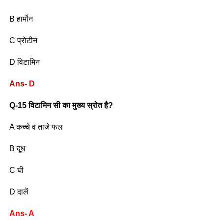
B हार्मोन
C प्रोटीन
D विटामिन
Ans- D
Q-15 विटामिन सी का मुख्य स्रोत है?
A कच्चे व ताजे फल
B दूध
C घी
D दालें
Ans- A