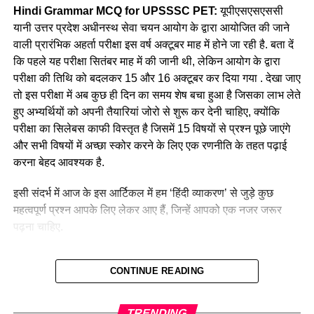
Ans-1
Hindi Grammar MCQ for UPSSSC PET:
यूपीएसएसएससी
A. मुहम्मद बिन तुगलक
यानी उत्तर प्रदेश अधीनस्थ सेवा चयन आयोग के द्वारा आयोजित की जाने
Q.7 किसी पौधे के किस भाग में मेसोफाइल कोशिकाएं (mesophyll
वाली प्रारंभिक अहर्ता परीक्षा इस वर्ष अक्टूबर माह में होने जा रही है. बता दें
B. अलाउदीन खिलजी
cells) पाई जाती हैं?
कि पहले यह परीक्षा सितंबर माह में की जानी थी, लेकिन आयोग के द्वारा
परीक्षा की तिथि को बदलकर 15 और 16 अक्टूबर कर दिया गया . देखा जाए
C. इल्तुतमिश
1. पत्ती
तो इस परीक्षा में अब कुछ ही दिन का समय शेष बचा हुआ है जिसका लाभ लेते
D. इनमे से कोई नहीं
हुए अभ्यर्थियों को अपनी तैयारियां जोरो से शुरू कर देनी चाहिए, क्योंकि
2. बीज
परीक्षा का सिलेबस काफी विस्तृत है जिसमें 15 विषयों से प्रश्न पूछे जाएंगे
Ans- A
3. तना
और सभी विषयों में अच्छा स्कोर करने के लिए एक रणनीति के तहत पढ़ाई
करना बेहद आवश्यक है.
4. ब्राह्माणों पर भी जजिया लगाने वाला दिल्ली सुल्तान कौन था?
4. जड़
इसी संदर्भ में आज के इस आर्टिकल में हम ‘हिंदी व्याकरण’ से जुड़े कुछ
A. अलाउदीन खिलजी
Ans-1
महत्वपूर्ण प्रश्न आपके लिए लेकर आए हैं, जिन्हें आपको एक नजर जरूर
पढ़ना चाहिए.
B. फिरोजशाह तुगलक
Q.8 थायमिन की कमी से ……. होता है।
Hindi Grammar Top MCQ for UPSSSC
C. इल्तुतमिश
1. स्कर्वी
CONTINUE READING
PET Exam 2022
D. इनमे से कोई नहीं
2. पेलाग्रा
TRENDING