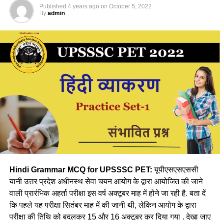
Ans- C
Published
4 years ago
on
October 5, 2022
4. डेन्ड्रोलॉजी
By
admin
2. किसे भारत का तोता कहां जाता हैं?
Ans-1
A. कबीर
Q.6 पुष्प विज्ञान की शाखा है?
B. तुलसीदास
1. एन्थोलॉजी
C. अमीर खुसरो
2. पोमोलॉजी
D. इनमे से कोई नहीं
3. पेडोलॉजी
Ans- C
4. सूक्ष्मजैविकी
3. भारत में चमडे की प्रतीक मुद्रा किसने प्रारंभ की?
Ans-1
Hindi Grammar MCQ for UPSSSC PET:
यूपीएसएसएससी
A. मुहम्मद बिन तुगलक
यानी उत्तर प्रदेश अधीनस्थ सेवा चयन आयोग के द्वारा आयोजित की जाने
Q.7 किसी पौधे के किस भाग में मेसोफाइल कोशिकाएं (mesophyll
वाली प्रारंभिक अहर्ता परीक्षा इस वर्ष अक्टूबर माह में होने जा रही है. बता दें
B. अलाउदीन खिलजी
cells) पाई जाती हैं?
कि पहले यह परीक्षा सितंबर माह में की जानी थी, लेकिन आयोग के द्वारा
परीक्षा की तिथि को बदलकर 15 और 16 अक्टूबर कर दिया गया . देखा जाए
C. इल्तुतमिश
1. पत्ती