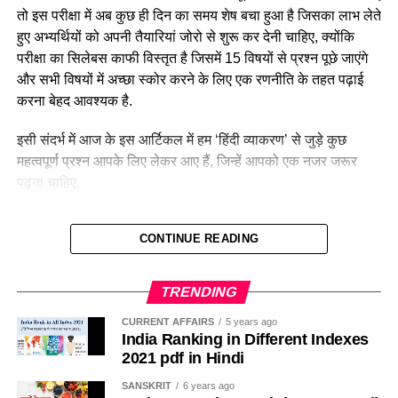
तो इस परीक्षा में अब कुछ ही दिन का समय शेष बचा हुआ है जिसका लाभ लेते
D. इनमे से कोई नहीं
हुए अभ्यर्थियों को अपनी तैयारियां जोरो से शुरू कर देनी चाहिए, क्योंकि
2. बीज
परीक्षा का सिलेबस काफी विस्तृत है जिसमें 15 विषयों से प्रश्न पूछे जाएंगे
Ans- A
3. तना
और सभी विषयों में अच्छा स्कोर करने के लिए एक रणनीति के तहत पढ़ाई
करना बेहद आवश्यक है.
4. ब्राह्माणों पर भी जजिया लगाने वाला दिल्ली सुल्तान कौन था?
4. जड़
इसी संदर्भ में आज के इस आर्टिकल में हम ‘हिंदी व्याकरण’ से जुड़े कुछ
A. अलाउदीन खिलजी
Ans-1
महत्वपूर्ण प्रश्न आपके लिए लेकर आए हैं, जिन्हें आपको एक नजर जरूर
पढ़ना चाहिए.
B. फिरोजशाह तुगलक
Q.8 थायमिन की कमी से ……. होता है।
Hindi Grammar Top MCQ for UPSSSC
C. इल्तुतमिश
1. स्कर्वी
CONTINUE READING
PET Exam 2022
D. इनमे से कोई नहीं
2. पेलाग्रा
TRENDING
Q.2 मछली का अर्थ नही है ?
Ans- B
3. रिकेट्स
CURRENT AFFAIRS
5 years ago
India Ranking in Different Indexes
(A) मत्स्य
5. किस के शासन काल में एक रूपय का सिक्का टकसालित किया गया
4. बेरीबेरी
2021 pdf in Hindi
था?
(B) मीन
SANSKRIT
6 years ago
Ans-4