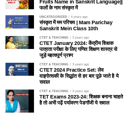
Fruits Name in Sanskrit Language||
A. जहांगीर
(C) शफरी
फलों के नाम संस्कृत में
Q.9 ‘ल्यूकोपेनिया’……… हैं।
B. शेरशाह सूरी
UNCATEGORIZED
4 years ago
(D) जलज
संस्कृत में मम परिचय | Mam Parichay
1. लाल रक्त कोशिकाओं में असामान्य कमी
Sanskrit Mein Class 10th
C. अकबर
Ans- D
2. लाल रक्त कोशिकाओं में असामान्य वृद्धि
CTET & TEACHING
3 years ago
D. इनमे से कोई नहीं
CTET January 2024: केंद्रीय शिक्षक
Q.1 मोदी दी गांधी जयंती पर स्वच्छ भारत मिशन की शुरूआत की है। वाक्य
3. श्वेत रक्त कोशिकाओं में असामान्य कमी
पात्रता परीक्षा के लिए गणित शिक्षण शास्त्र से
में कौन सा कारक है ?
Ans- B
जुड़े महत्वपूर्ण प्रश्न
4. श्वेत रक्त कोशिकाओं में असामान्य वृद्धि
(A) करण कारक
CTET & TEACHING
3 years ago
6. दिल्ली में हुमायूं का मकबरा किसने बनवाया था?
CTET 2024 Practice Set: लेव
Ans-3
वाइगोत्सकी के सिद्धांत से हर बार पूछे जाते है ये
(B) सम्प्रदान कारक
A. नूर बेगम
सवाल
Q.10 अनानास एक…पौधा है।
(C) कर्म कारक
B. आफताब बेगम
CTET & TEACHING
3 years ago
TET Exams 2023-24: शिक्षक बनाना चाहते
1. समोद्भिद (mesophyte)
(D) अधिकरण कारक
है तो अभी पढ़ें पर्यावरण पेडगॉजी ये सवाल
C. हाजी बेगम
2. आर्द्रतोद्भिद (hygrophyte)
Ans- D
D. इनमे से कोई नहीं
SANSKRIT
5 years ago
Importance of Trees Essay in
3. जलोद्भिद (hydrophyte)
Q.4 कायर क्रूर कपूत कुचली यूँ ही मर जाते हैं। मैं कौन सा अलंकार है ?