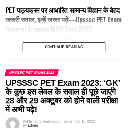
PET पाठ्यक्रम पर आधारित सामान्य विज्ञान के बेहद
जरूरी सवाल, इन्हें जरूर पढ़ें—Upsssc PET Exam
General Science MCQ Test 2023
Q.1 रेशम कीट के अध्ययन को क्या कहते है ?
CONTINUE READING
1. औतिकी
2. साइटोलॉजी
UPSSSC PET EXAM 2023
3. सीरोलॉजी
UPSSSC PET Exam 2023: ‘GK’
के कुछ इस लेवल के सवाल ही पूछे जाएंगे
4. सेरीकल्चर
28 और 29 अक्टूबर को होने वाली परीक्षा
Ans-4
में अभी पढ़े!
Q.2 तंत्रिका तंत्र के अध्ययन को कहा जाता है ?
Published
3 years ago
on
September 10, 2023
By
admin
1. न्यूरोलॉजी