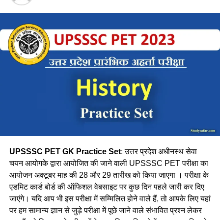
2. नेफ्रोलॉजी
3. श्रौणिकी
4. कैरियोलॉजी
Ans-1
Q.3 आनुवांशिकी के जनक किसे कहते है ?
1. लुईश पाश्चर
2. एडवर्ड जेनर
UPSSSC PET GK Practice Set
: उत्तर प्रदेश अधीनस्थ सेवा
चयन आयोगके द्वारा आयोजित की जाने वाली UPSSSC PET परीक्षा का
3. कार्ल माक्स
आयोजन अक्टूबर माह की 28 और 29 तारीख को किया जाएगा । परीक्षा के
एडमिट कार्ड बोर्ड की ऑफिशल वेबसाइट पर कुछ दिन पहले जारी कर दिए
4. ग्रेगर मेंडल
जाएंगे। यदि आप भी इस परीक्षा में सम्मिलित होने वाले हैं, तो आपके लिए यहां
पर हम सामान्य ज्ञान से जुड़े परीक्षा में पूछे जाने वाले संभावित प्रश्न लेकर
Ans-4