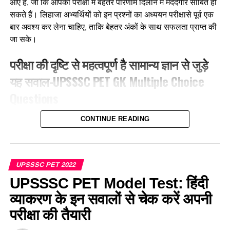
आए हैं, जो कि आपको परीक्षा में बेहतर परिणाम दिलाने में मददगार साबित हो
सकते हैं। लिहाजा अभ्यर्थियों को इन प्रश्नों का अध्ययन परीक्षासे पूर्व एक
Q.4 रोग विज्ञान का अध्ययन कहलाता है
बार अवश्य कर लेना चाहिए, ताकि बेहतर अंकों के साथ सफलता प्राप्त की
जा सके।
1. पैथोलॉजी
परीक्षा की दृष्टि से महत्वपूर्ण है सामान्य ज्ञान से जुड़े
2. लिमनोलॉजी
यह सवाल-UPSSSC PET GK Multiple Choice
3. पेलियोबोटनी
Questions
4. ओलीरीकल्चर
1. बाजार विनियम प्रणाली आरंभ की थी?
CONTINUE READING
Ans-1
A. इल्तुतमिश
Q.5 मधुमक्खी पालन किस शाखा से सम्बन्धित है ?
B. बलबन
UPSSSC PET 2022
1. एपीकल्चर
UPSSSC PET Model Test: हिंदी
C. अलाउद्दीन खिलजी द्वारा
व्याकरण के इन सवालों से चेक करें अपनी
2. हिस्टोलॉजी
D. इनमे से कोई नहीं
परीक्षा की तैयारी
3. फाइकोलॉजी