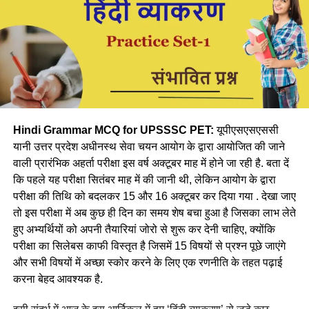
1. एन्थोलॉजी
C. अमीर खुसरो
2. पोमोलॉजी
D. इनमे से कोई नहीं
3. पेडोलॉजी
Ans- C
4. सूक्ष्मजैविकी
3. भारत में चमडे की प्रतीक मुद्रा किसने प्रारंभ की?
Ans-1
Hindi Grammar MCQ for UPSSSC PET:
यूपीएसएसएससी
A. मुहम्मद बिन तुगलक
यानी उत्तर प्रदेश अधीनस्थ सेवा चयन आयोग के द्वारा आयोजित की जाने
Q.7 किसी पौधे के किस भाग में मेसोफाइल कोशिकाएं (mesophyll
वाली प्रारंभिक अहर्ता परीक्षा इस वर्ष अक्टूबर माह में होने जा रही है. बता दें
B. अलाउदीन खिलजी
cells) पाई जाती हैं?
कि पहले यह परीक्षा सितंबर माह में की जानी थी, लेकिन आयोग के द्वारा
परीक्षा की तिथि को बदलकर 15 और 16 अक्टूबर कर दिया गया . देखा जाए
C. इल्तुतमिश
1. पत्ती
तो इस परीक्षा में अब कुछ ही दिन का समय शेष बचा हुआ है जिसका लाभ लेते
D. इनमे से कोई नहीं
हुए अभ्यर्थियों को अपनी तैयारियां जोरो से शुरू कर देनी चाहिए, क्योंकि
2. बीज
परीक्षा का सिलेबस काफी विस्तृत है जिसमें 15 विषयों से प्रश्न पूछे जाएंगे
Ans- A
3. तना
और सभी विषयों में अच्छा स्कोर करने के लिए एक रणनीति के तहत पढ़ाई
करना बेहद आवश्यक है.
4. ब्राह्माणों पर भी जजिया लगाने वाला दिल्ली सुल्तान कौन था?
4. जड़