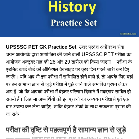
Ans-1
Q.3 आनुवांशिकी के जनक किसे कहते है ?
1. लुईश पाश्चर
2. एडवर्ड जेनर
UPSSSC PET GK Practice Set
: उत्तर प्रदेश अधीनस्थ सेवा
चयन आयोगके द्वारा आयोजित की जाने वाली UPSSSC PET परीक्षा का
3. कार्ल माक्स
आयोजन अक्टूबर माह की 28 और 29 तारीख को किया जाएगा । परीक्षा के
एडमिट कार्ड बोर्ड की ऑफिशल वेबसाइट पर कुछ दिन पहले जारी कर दिए
4. ग्रेगर मेंडल
जाएंगे। यदि आप भी इस परीक्षा में सम्मिलित होने वाले हैं, तो आपके लिए यहां
पर हम सामान्य ज्ञान से जुड़े परीक्षा में पूछे जाने वाले संभावित प्रश्न लेकर
Ans-4
आए हैं, जो कि आपको परीक्षा में बेहतर परिणाम दिलाने में मददगार साबित हो
सकते हैं। लिहाजा अभ्यर्थियों को इन प्रश्नों का अध्ययन परीक्षासे पूर्व एक
Q.4 रोग विज्ञान का अध्ययन कहलाता है
बार अवश्य कर लेना चाहिए, ताकि बेहतर अंकों के साथ सफलता प्राप्त की
जा सके।
1. पैथोलॉजी
परीक्षा की दृष्टि से महत्वपूर्ण है सामान्य ज्ञान से जुड़े
2. लिमनोलॉजी