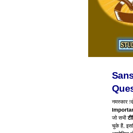
Sans
Ques
नमस्कार !द
Importa
जो सभी
टीच
चुके हैं, इ