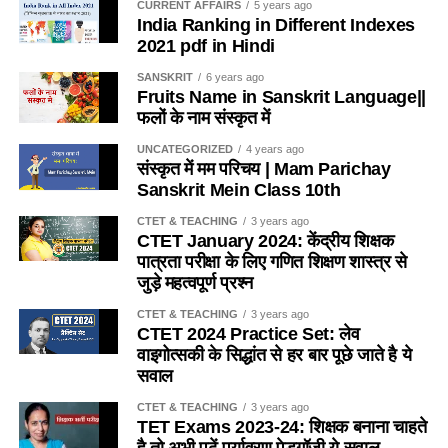
CURRENT AFFAIRS
5 years ago
नकुलः
नेवला
Mongoose
निगद्यते।
India Ranking in Different Indexes
तरक्षुः
तेंदुआ
Leopard
2021 pdf in Hindi
[3]
प्राचीने समये एषैव भाषा सर्वसाधारणा आसीत् ।
गवयः
नील गाय
Blue Bull
SANSKRIT
6 years ago
Fruits Name in Sanskrit Language||
[4]
सर्वे जना: संस्कृतभाषाम् एव वदन्ति स्म ।
पालतू जानवरों के नाम संस्कृत में (Pet
फलों के नाम संस्कृत में
[5]
एषा एव अस्माकं पूर्वजानाम् आर्याणां सुलभा, शोभना, गरिमामयी च वाणी।
UNCATEGORIZED
4 years ago
Animals Names In Sanskrit)
संस्कृत में मम परिचय | Mam Parichay
[6]
संस्कृतभाषायामेव विश्वसाहित्यस्य सर्वप्राचीनग्रन्थाः चत्वारो वेदाः
Sanskrit Mein Class 10th
सन्ति येषां महत्त्वमद्यापि सर्वोपरि वर्तते।
संस्कृत
हिंदी
English
CTET & TEACHING
3 years ago
CTET January 2024: केंद्रीय शिक्षक
धेनुः / गौः
गाय
Cow
[7]
जीवनस्य सर्वसंस्कारेषु संस्कृतस्य प्रयोग: भवति ।
पात्रता परीक्षा के लिए गणित शिक्षण शास्त्र से
महिषः
भैंस
Buffalo
जुड़े महत्वपूर्ण प्रश्न
[8]
भारतीय गौरवस्य रक्षणाय एतस्याः
अजा
बकरी
Goat
CTET & TEACHING
3 years ago
CTET 2024 Practice Set: लेव
मेषः / एड़का
भेंड़
Sheep
[9]
प्रसारश्च सवैरेव कर्त्तव्यः।
वाइगोत्सकी के सिद्धांत से हर बार पूछे जाते है ये
वृषभः / बलीवर्दः
बैल
Ox
सवाल
[10]
अधुनाऽपि सङ्गणकस्य कृते संस्कृतभाषा अति उपयुक्ता अस्ति ।
अश्वः / हयः / घोटकः
घोड़ा
Horse
CTET & TEACHING
3 years ago
TET Exams 2023-24: शिक्षक बनाना चाहते
[11]
संस्कृतभाषैव भारतस्य प्राणभूताभाषा अस्ति ।
गर्दभः / खरः
गधा
Donkey