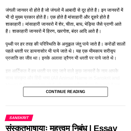
(Education)
अध्ययन।
जंगली जानवर वो होते है जो जंगलो में आबादी से दूर होते है। इन जानवरों में
वैवाहिक स्थिति
विवाहित
भी दो मुख्य प्रकार होते है। एक होते है मांसाहारी और दूसरे होते है
शाकाहारी। मांसाहारी जानवरो में
शेर
, चीता,
बाघ
, भेड़िया जैसे प्राणी आते
उनके द्वारा रचित अर्थशास्त्रनामक ग्रंथ राजनीति अर्थनीति कृषि समाज
है। शाकाहारी जानवरो में हिरण,
खरगोश
, बंदर आदि आते है।
नीति आदि का महान ग्रंथ हैअर्थशास्त्र मौर्य कालीन भारतीय समाज का
दर्पण माना जाता है चाणक्य की मृत्यु को लेकर दो कहानी संदर्भ में आती है
पृथ्वी पर हर तरह की परिस्थिति के अनुकूल जंतु पाये जाते है। करोडों सालों
लेकिन दोनों में से कौन सी सच है इसका भी कोई कर नहीं निकला है विष्णु
पहले धरती पर
डायनासोर
भी पाये जाते थे। यह एक भीमकाय सरीसृप
पुराण भागवत आदि पुराणों तथा कथा सरित सागर आदि संस्कृत ग मेंतो
प्रजाति का जीव था। इनके अलावा
ड्रैगन
भी धरती पर पाये जाते थे।
चाणक्य का नाम आया ही है बौद्ध ग में भी इसकी कथा बराबर मिलती है बुद्ध
इस आर्टिकल में हम धरती पर पाए जाने वाले कुछ जानवरों के नाम आपके
घोष की बनाई हुई विनय पिटक की टीका में चाणक्य का वृतांत दिया हुआ है
साथ संस्कृत और हिंदी भाषा (All Animal Name in Sanskrit and
10 line on Acharya Chanakya in
Hindi) में शेयर करने जा रहे हैं, जो अक्सर परीक्षा में पूछ लिए जाते हैं इस
Sanskrit language
दृष्टि से इनका अभ्यास एक बार अवश्य करें
CONTINUE READING
जलीय जीवों के नाम संस्कृत में (Water
1) चाणक्यः मौर्यवंशप्रथमराज्ञः चंद्रगुप्तस्य मन्त्रीसहायक: च आसीत् ।
Animals Names In Sanskrit)
SANSKRIT
2) सः कौटिल्यः वा विष्णुगुप्तः इति नामभ्याम् अपि प्रसिद्धः आसीत्।
संस्कृतभाषायाः महत्त्वम् निबंध | Essay