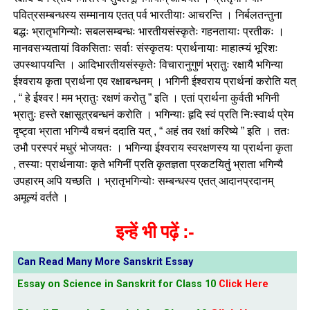
पवित्रसम्बन्धस्य सम्मानाय एतत् पर्व भारतीयाः आचरन्ति । निर्बलतन्तुना
बद्धः भ्रातृभगिन्योः सबलसम्बन्धः भारतीयसंस्कृतेः गहनतायाः प्रतीकः ।
मानवसभ्यतायां विकसिताः सर्वाः संस्कृतयः प्रार्थनायाः माहात्म्यं भूरिशः
उपस्थापयन्ति । आदिभारतीयसंस्कृतेः विचारानुगुणं भ्रातुः रक्षायै भगिन्या
ईश्वराय कृता प्रार्थना एव रक्षाबन्धनम् । भगिनी ईश्वराय प्रार्थनां करोति यत्
, “ हे ईश्वर ! मम भ्रातुः रक्षणं करोतु ” इति । एतां प्रार्थना कुर्वती भगिनी
भ्रातुः हस्ते रक्षासूत्रबन्धनं करोति । भगिन्याः हृदि स्वं प्रति निःस्वार्थ प्रेम
दृष्ट्वा भ्राता भगिन्यै वचनं ददाति यत् , “ अहं तव रक्षां करिष्ये ” इति । ततः
उभौ परस्परं मधुरं भोजयतः । भगिन्या ईश्वराय स्वरक्षणस्य या प्रार्थना कृता
, तस्याः प्रार्थनायाः कृते भगिनीं प्रति कृतज्ञता प्रकटयितुं भ्राता भगिन्यै
उपहारम् अपि यच्छति । भ्रातृभगिन्योः सम्बन्धस्य एतत् आदानप्रदानम्
अमूल्यं वर्तते ।
इन्हें भी पढ़ें :-
Can Read Many More Sanskrit Essay
Essay on Science in Sanskrit for Class 10
Click Here