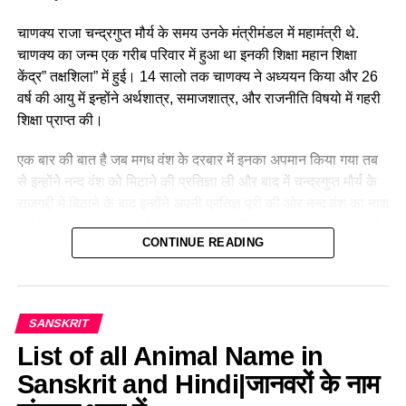
चाणक्य राजा चन्द्रगुप्त मौर्य के समय उनके मंत्रीमंडल में महामंत्री थे.
चाणक्य का जन्म एक गरीब परिवार में हुआ था इनकी शिक्षा महान शिक्षा
केंद्र” तक्षशिला” में हुई। 14 सालो तक चाणक्य ने अध्ययन किया और 26
वर्ष की आयु में इन्होंने अर्थशात्र, समाजशात्र, और राजनीति विषयो में गहरी
शिक्षा प्राप्त की।
एक बार की बात है जब मगध वंश के दरबार में इनका अपमान किया गया तब
से इन्होंने नन्द वंश को मिटाने की प्रतिज्ञा ली और बाद में चन्द्रगुप्त मौर्य के
राजगद्दी में बिठाने के बाद इन्होंने अपनी प्रतिज्ञ पूरी की ओर नन्द वंश का नाश
कर दिया। उन्होंने वहां मौर्य वंश स्थापित कर दिया। उस समय नन्द वंशो ने
CONTINUE READING
गरीबो की दशा खराब कर रखी थी तब प्रजा की रक्षा की और अपना कर्तव्य
का पालन किया. उन्होंने नन्द वंशो को भारत से बाहर किया और एक राजा
चन्द्रगुप्त मौर्य को एक अखंड राष्ट्र बनाने में मदद की। मौर्य वंश को बनाने में
चाणक्य को श्रेय जाता हैं। चाणक्य कूटनीति को अहम मानते थे। इसलिये
SANSKRIT
इन्हे कुटनीति का जनक भी माना जाता है। इस लिये राजा चन्द्रगुप्त मौर्य ने
List of all Animal Name in
इन्हे महामंत्री का दर्जा दिया।
Sanskrit and Hindi|जानवरों के नाम
चाणक्य का जन्म और नाम