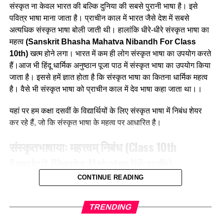
संस्कृत ना केवल भारत की बल्कि दुनिया की सबसे पुरानी भाषा है। इसे
Diwali Essay in Sanskrit for Class 10
Click Here
Animals Names In Sanskrit)
पवित्र भाषा माना जाता है। प्राचीन काल में भारत जैसे देश में सबसे
Essay on Sadachar in Sanskrit for Class 10
Click Here
अत्यधिक संस्कृत भाषा बोली जाती थी। हालांकि धीरे-धीरे संस्कृत भाषा का
सिंहः
शेर
Lion
Essay on the Sanskrit Language in Sanskrit
Click Here
महत्व
(
Sanskrit Bhasha Mahatva Nibandh For Class
शशकः
खरगोश
Rabbit
10th
)
खत्म होने लगा। भारत में कम ही लोग संस्कृत भाषा का उपयोग करते
Kalidas Nibandh in Sanskrit for Class 10
Click Here
हैं।आज भी हिंदू धार्मिक अनुष्ठान पूजा पाठ में संस्कृत भाषा का उपयोग किया
लोमशः
लोमड़ी
Fox
Essay on Holi in Sanskrit for Class 10th
Click Here
जाता है। इससे हमें ज्ञात होता है कि संस्कृत भाषा का कितना धार्मिक महत्व
मृगः / हरिणः
हिरन
Deer
उद्यानम् का निबंध संस्कृत भाषा में
Click Here
है। वैसे भी संस्कृत भाषा को प्राचीन काल में देव भाषा कहा जाता था।।
वृकः
भेड़िया
Wolf / Coyote
10 Sentence on Raksha Bandhan in Sanskrit
Click Here
यहां पर हम कक्षा दसवीं के विद्यार्थियों के लिए संस्कृत भाषा में निबंध शेयर
भल्लूकः
भालू
Bear
Essay on Chhattisgarh in Sanskrit
Click Here
कर रहे हैं, जो कि संस्कृत भाषा के महत्व पर आधारित है।
गजः
हाथी
Elephant
संस्कृतभाषायाः महत्त्वम् निबंध
(
Class 10th
चित्रकः / तरक्षु / वाघः
चीता
Tiger
Sanskrit Bhasha Mahatva Nibandh
)
गण्ड़कः
गैंड़ा
Rhinoceros
कृकलासः
गिरगिट
Chameleon
CONTINUE READING
[1]
संस्कृतभाषा विश्वस्य सर्वासु भाषासु प्राचीनतमा सर्वोत्तमसाहित्यसंयुक्ता
वनमनुष्यः
वनमानुष
Gorilla
अस्ति।
TRENDING
श्रृगालः
सियार / गीदड़
Jackal
[2]
संस्कृता परिशुद्धा व्याकरणसम्बन्धिदोषादिरहिता संस्कृतभाषेति