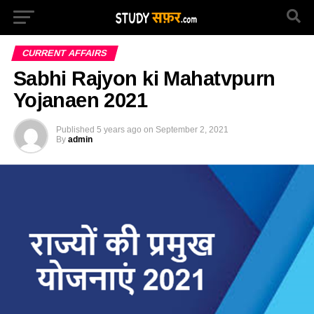
CURRENT AFFAIRS
Sabhi Rajyon ki Mahatvpurn
Yojanaen 2021
Published
5 years ago
on
September 2, 2021
By
admin