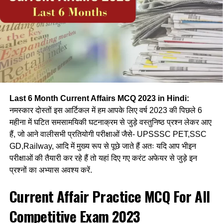
Recently, Union Law Minister Arjun Ram Meghwal has
introduced in the Rajya Sabha a bill to introduce the post
of Chief Election Commissioner and Election
Commissioner.
(a) प्रधानमंत्री Prime Minister
(b) सुप्रमि कोर्ट के न्यायाधीश supreme court judge
Last 6 Month Current Affairs MCQ 2023 in Hindi:
(c) गृह मंत्री home Minister
नमस्कार दोस्तों इस आर्टिकल में हम आपके लिए वर्ष 2023 की पिछले 6
महीना में घटित समसामयिकी घटनाक्रम से जुड़े वस्तुनिष्ठ प्रश्न लेकर आए
(d) इनमें से कोई नहीं। None of these.
हैं, जो आने वालीसभी प्रतियोगी परीक्षाओं जैसे- UPSSSC PET,SSC
GD,Railway, आदि में मुख्य रूप से पूछे जाते हैं अतः यदि आप भीइन
Ans-b
परीक्षाओं की तैयारी कर रहे हैं तो यहां दिए गए करंट अफेयर से जुड़े इन
प्रश्नों का अभ्यास अवश्य करें.
Q.3- हाल ही में 54 साल बाद असोला भाटी वन्यजीव अभ्यारण्य में दुर्लभ
प्रजाति वाला काला सिनोरियम गिद्ध देखा गया ये किस राज्य में स्थित है।
Current Affair Practice MCQ For All
Recently, after 54 years, a rare species of Black
Competitive Exam 2023
Cynorium Vulture was seen in Asola Bhati Wildlife