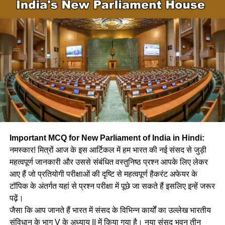
(b) 1300
a. Maharashtra / महाराष्ट्र
(c) 1415
b. Bihar/बिहार
(d) 1400
c. Himachal / हिमाचल
Ans-b
d. Uttarakhand / उत्तराखंड
Q.5-हाल ही में (NIA) राष्ट्रीय सुरक्षा एजेन्सी ने किस देश की खुफिया
Ans-c
एजेन्सी के साथ खलिस्तानी समर्थको कि जानकारी साक्षा करने के लिए
समझौता किया है।
Q.3 किस राज्य की दो मिठाई ‘सरभजा और सरपुरिया’ को GI टैग प्रदान
किया गया है ?
Important MCQ for New Parliament of India in Hindi:
Recently (NIA) National Security Agency has signed
नमस्कार! मित्रों आज के इस आर्टिकल में हम भारत की नई संसद से जुड़ी
an agreement with the intelligence agency of which
Which state’s two sweets ‘Sarbhaja and Sarpuriya’
महत्वपूर्ण जानकारी और उससे संबंधित वस्तुनिष्ठ प्रश्न आपके लिए लेकर
country to gather information about Khalistani
have been given GI tag?
आए हैं जो प्रतियोगी परीक्षाओं की दृष्टि से महत्वपूर्ण हैकरंट अफेयर के
supporters.
टॉपिक के अंतर्गत यहां से प्रश्न परीक्षा में पूछे जा सकते हैं इसलिए इन्हें जरूर
a. West Bengal / पश्चिम बंगाल
(a) कनाड़ा Canada
पढ़ें।
जैसा कि आप जानते हैं भारत में संसद के विभिन्न कार्यों का उल्लेख भारतीय
b. Chhattisgarh/छत्तीसगढ़
(b) अमेरिका America
संविधान के भाग V के अध्याय II में किया गया है। नया संसद भवन तीन