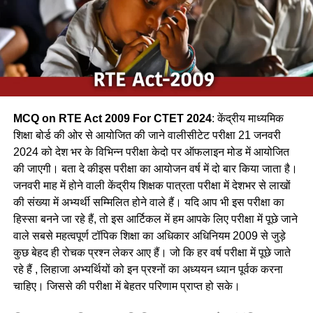
(b) कलचिडी / Kalchidi
(c) कौआ /Crow
(d) फाखता /
Ans-c
MCQ on RTE Act 2009 For CTET 2024
: केंद्रीय माध्यमिक
Q.2 निम्नलिखित में से कौन-सा पक्षी कैक्टस पोधे के कॉटों के बीच अपना
शिक्षा बोर्ड की ओर से आयोजित की जाने वालीसीटेट परीक्षा 21 जनवरी
घोंसला बनाता है ?
2024 को देश भर के विभिन्न परीक्षा केदो पर ऑफलाइन मोड में आयोजित
की जाएगी। बता दे कीइस परीक्षा का आयोजन वर्ष में दो बार किया जाता है।
(a) फाख्ता
जनवरी माह में होने वाली केंद्रीय शिक्षक पात्रता परीक्षा में देशभर से लाखों
की संख्या में अभ्यर्थी सम्मिलित होने वाले हैं। यदि आप भी इस परीक्षा का
(b) शकरखोरा
हिस्सा बनने जा रहे हैं, तो इस आर्टिकल में हम आपके लिए परीक्षा में पूछे जाने
(c) बया
वाले सबसे महत्वपूर्ण टॉपिक शिक्षा का अधिकार अधिनियम 2009 से जुड़े
कुछ बेहद ही रोचक प्रश्न लेकर आए हैं। जो कि हर वर्ष परीक्षा में पूछे जाते
(d) कलचिडी
रहे हैं , लिहाजा अभ्यर्थियों को इन प्रश्नों का अध्ययन ध्यान पूर्वक करना
चाहिए। जिससे की परीक्षा में बेहतर परिणाम प्राप्त हो सके।
Ans-b