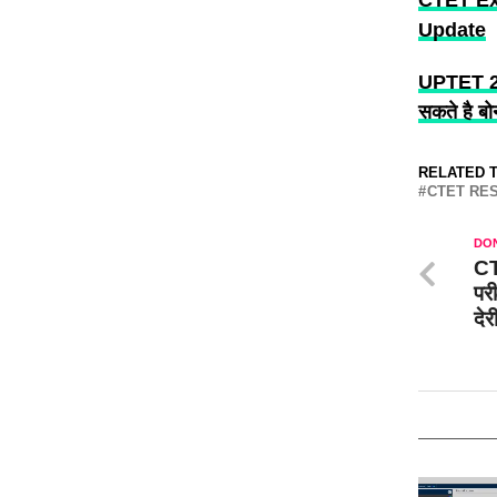
Update
UPTET 20
सकते है बोन
RELATED T
CTET RE
DON
CT
परी
दे