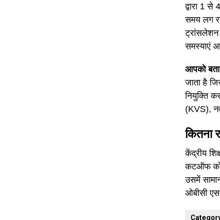
द्वारा 1 से
समय लग रहा
ट्रांसलेशन 
समस्याएं 
आपको बता 
जाता है जिस
नियुक्ति कर
(KVS), नवो
कितना 
केंद्रीय शि
कटऑफ को पा
उसमें सामान
ओबीसी एससी
Categor