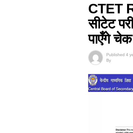
CTET R
सीटेट पर
पाएँगे चेक
Published
4 y
By