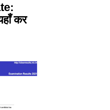
te:
यहाँ कर