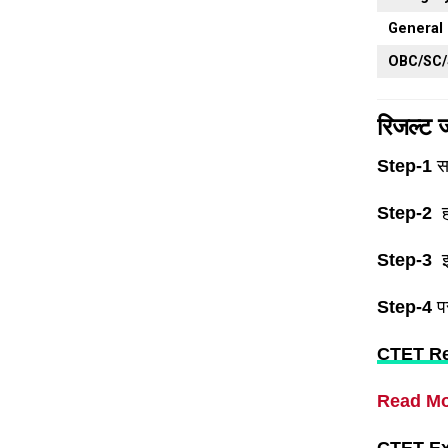
General
OBC/SC
रिजल्ट ज
Step-1
सब
Step-2
ह
Step-3
इ
Step-4
प
CTET Re
Read M
CTET Exam 