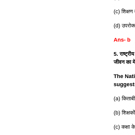
(c) शिक्ष
(d) उपरोक्
Ans- b
5. राष्ट्री
जीवन का म
The Nati
suggests
(a) किताबी 
(b) शिक्षको
(c) कक्षा 