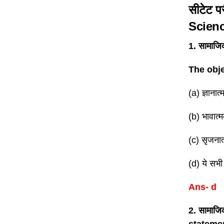
सीटेट पर
Scien
1. सामाजिक
The obje
(a) ज्ञान
(b) भावा
(c) सृजना
(d) ये सभी
Ans- d
2. सामाजि
statemen