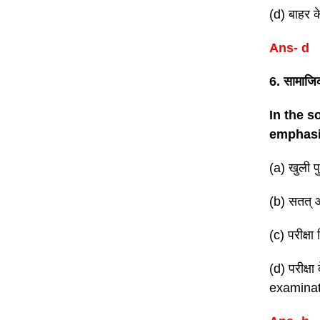
(d) बाहर क
Ans- d
6. सामाजि
In the s
emphas
(a) खुली 
(b) सतत्
(c) परीक्
(d) परीक्
examinat