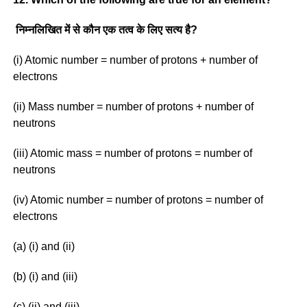
निम्नलिखित में से कौन एक तत्व के लिए सत्य है?
(i) Atomic number = number of protons + number of
electrons
(ii) Mass number = number of protons + number of
neutrons
(iii) Atomic mass = number of protons = number of
neutrons
(iv) Atomic number = number of protons = number of
electrons
(a) (i) and (ii)
(b) (i) and (iii)
(c) (ii) and (iii)