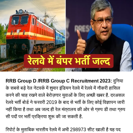
जॉब- नीलम
RRB Group D /RRB Group C Recruitment 2023:
दुनिया
के सबसे बड़े रेल नेटवर्क में शुमार इंडियन रेलवे में रेलवे में नौकरी हासिल
करने की चाह रखने वाले बेरोज़गार युवाओं के लिए अच्छी खबर है. दरअसल
रेलवे भर्ती बोर्ड ने फरवरी 2019 के बाद से भर्ती के लिए कोई विज्ञापन जारी
आपने अमूमन पुरुषों को ही रेल चलाते हुए देखा होगा लेकिन माथे पर लाल
नहीं किया है तथा अब जल्द ही रेल मंत्रालय की ओर से ग्रुप डी तथा ग्रुप
बिंदी, भरी हुई मांग और हाथ में लाल चूड़ी पहने हुए महिला लोकों पायलेट
सी पदों पर भर्ती प्रक्रिया शुरू की जा सकती है.
नीलम राथल रेल में सवार हजारों यात्रियों को सुरक्षित गंतव्य पहुंचाने की
जिम्मेदारी उठाती है, मालगाड़ी और पैसेंजर रेल चलाने वाली उत्तर-पश्चिमी
रिपोर्ट के मुताबिक भारतीय रेलवे में अभी 298973 सीट खाली है यह पद
रेलवे की सीनियर असिस्टेंट लोको पायलट नीलम बताती है कि जब वे