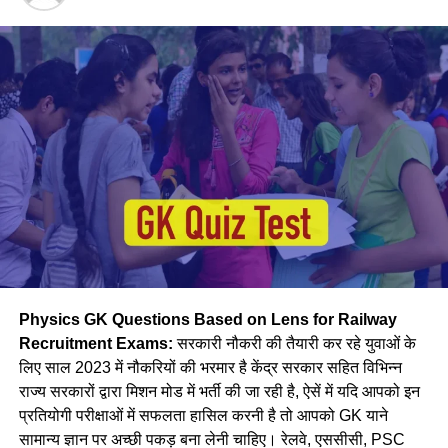
राथल की दो छोटी बेटियाँ है। वे बताती है कि घर और नौकरी का संतुलन
बनाना चुनौतीपूर्ण रहता है, फिर भी वे अपना संतुलन बखूबी तौर से निभाती
Region
Expected Vacancy
है।
मध्य
28606
पूर्व तट
8278
पूर्व मध्य
14439
पूर्व
30327
मेट्रो
1069
उत्तर मध्य
18383
पूर्वोत्तर
14118
पूर्वोत्तर सीमा
15705
Physics GK Questions Based on Lens for Railway
उत्तर
38967
Recruitment Exams:
सरकारी नौकरी की तैयारी कर रहे युवाओं के
लिए साल 2023 में नौकरियों की भरमार है केंद्र सरकार सहित विभिन्न
उत्तर पश्चिमी
15207
वे कहती है कि उनके इस काम को लेकर कई लोग ताने सुनाते है लेकिन वे
राज्य सरकारों द्वारा मिशन मोड में भर्ती की जा रही है, ऐसें में यदि आपको इन
दक्षिण मध्य
16947
लोगों की बातों पर ध्यान नहीं देती है और अपना काम पूरे मन से करती है।
प्रतियोगी परीक्षाओं में सफलता हासिल करनी है तो आपको GK याने
नीलम मानती है कि महिलाओ को हर क्षेत्र में आना चाहिए। क्योंकि महिला
दक्षिण पूर्व मध्य
8025
सामान्य ज्ञान पर अच्छी पकड़ बना लेनी चाहिए। रेलवे, एससीसी, PSC