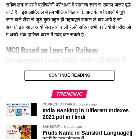
पुरुष से बेहतर काम कर सकती है।
सहित लगभग सभी प्रतियोगी परीक्षाओं में सामान्य ज्ञान से सवाल ज़रूर पूछे
दक्षिण पूर्व
17661
जाते है। इस आर्टिकल में हम भौतिक विज्ञान के अन्तर्गत परीक्षाओं में पूछे
दक्षिण
22357
जाने वाले लेंस से जुड़े कुछ बहुत ही महत्वपूर्ण सवाल ले कर आये है जो
आपको इस साल आयोजित होने वाली रेलवे सहित सभी प्रतियोगी परीक्षाओं
दक्षिण पश्चिम
6581
में अच्छे अंक हासिल करने में मदद कर सकते है।
पश्चिम मध्य
11636
MCQ Based on Lens
For
Railway
पश्चिम
30667
Recruitment
Exam 2023- रेलवे भर्ती परीक्षा में
कुल
298973
पूछे जा रहें है ये
Indian Railway 2023 Recruitment:
CONTINUE READING
1. Which of the following lens will diverge the ray of
Frequently Asked Questions
light more?
TRENDING
उत्तर पश्चिम रेलवे के सीपीआरओ कैप्टन शशिकिरण कहते हैं कि हमारा
साल 2023 में रेलवे ग्रुप डी पदों पर भर्ती कब निकलेगी?
निम्नलिखित में से कौन सा लेंस प्रकाश की किरण को अधिक अपसारित
प्रयास सदैव रहता है कि नीलम राथल जैसी महिलाओं के माध्यम से नारी
CURRENT AFFAIRS
5 years ago
भारतीय रेलवे भर्ती बोर्ड (आरआरबी) द्वारा अभी आधिकारिक तौर पर ग्रुप डी
India Ranking in Different Indexes
करेगा?
शक्ति के मुहीम को बढ़ावा मिल सके। महिलाये अपना कार्य बहुत ही धैर्य और
भर्ती का ऐलान नहीं किया गया है, परंतु मीडिया रिपोर्ट के मुताबिक जून
2021 pdf in Hindi
लगाव से करती है जो कि पुरुषों से बेहतर रहता है।
2023 तक नई भर्तियों का नोटिफिकेशन जारी किया जा सकता है. अधिक
A. 2 D
SANSKRIT
6 years ago
जानकारी के लिए आधिकारिक वेबसाइट indianrailways.gov.in विजिट
Fruits Name in Sanskrit Language||
करें.
B. 1 D