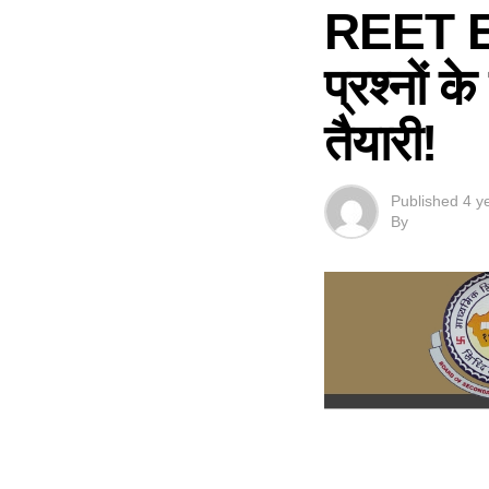
REET Ex
प्रश्नों 
तैयारी!
Published
4 y
By