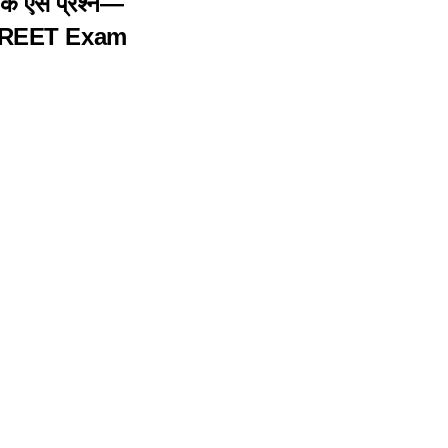
ण के ऐसे प्रश्न—
r REET Exam