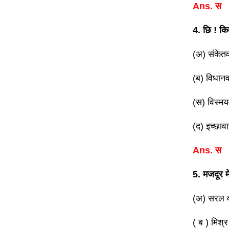
Ans. स
4. छि ! कि
(अ) संकेत
(ब) विधान
(स) विस्म
(द) इच्छा
Ans. स
5. मजदूर म
(अ) सरल व
( ब ) मिश्र