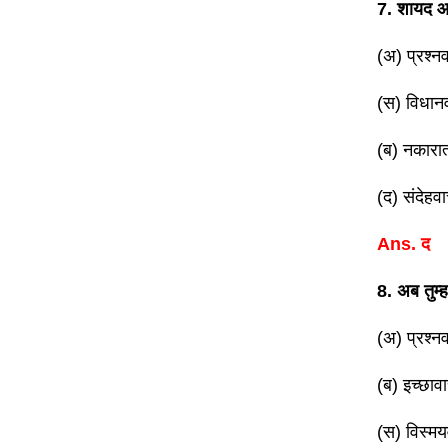
7. शायद आ
(अ) प्रश्
(स) विधा
(ब) नकारा
(द) संदेह
Ans. द
8. अब तुम्हा
(अ) प्रश्
(ब) इच्छा
(स) विस्म