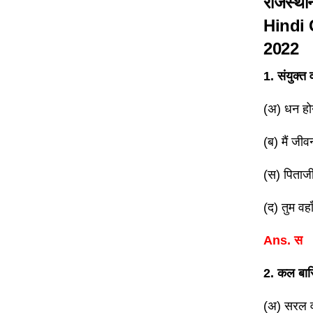
राजस्थान
Hindi
2022
1. संयुक्त 
(अ) धन होने
(ब) मैं जी
(स) पिताजी
(द) तुम वहा
Ans. स
2. कल बारि
(अ) सरल व