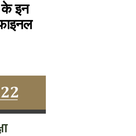
के इन
ी फाइनल