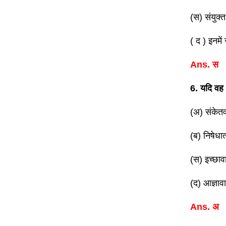
(स) संयुक्त
( द ) इनमें
Ans. स
6. यदि वह 
(अ) संकेत
(ब) निषेधा
(स) इच्छा
(द) आज्ञा
Ans. अ