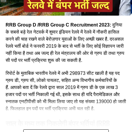
RRB Group D /RRB Group C Recruitment 2023:
दुनिया
के सबसे बड़े रेल नेटवर्क में शुमार इंडियन रेलवे में रेलवे में नौकरी हासिल
करने की चाह रखने वाले बेरोज़गार युवाओं के लिए अच्छी खबर है. दरअसल
रेलवे भर्ती बोर्ड ने फरवरी 2019 के बाद से भर्ती के लिए कोई विज्ञापन जारी
आपने अमूमन पुरुषों को ही रेल चलाते हुए देखा होगा लेकिन माथे पर लाल
नहीं किया है तथा अब जल्द ही रेल मंत्रालय की ओर से ग्रुप डी तथा ग्रुप
बिंदी, भरी हुई मांग और हाथ में लाल चूड़ी पहने हुए महिला लोकों पायलेट
सी पदों पर भर्ती प्रक्रिया शुरू की जा सकती है.
नीलम राथल रेल में सवार हजारों यात्रियों को सुरक्षित गंतव्य पहुंचाने की
जिम्मेदारी उठाती है, मालगाड़ी और पैसेंजर रेल चलाने वाली उत्तर-पश्चिमी
रिपोर्ट के मुताबिक भारतीय रेलवे में अभी 298973 सीट खाली है यह पद
रेलवे की सीनियर असिस्टेंट लोको पायलट नीलम बताती है कि जब वे
ग्रुप डी, ग्रुप सी, लोको पायलट, सहित अन्य विभागीय कर्मचारियों के
पेसीजर ट्रेन चलाती है तो कई लोग उन्हें देख कर हेरान रह जाते है कुछ
हैं. आपको बता दें कि रेलवे द्वारा साल 2019 में ग्रुप डी के एक लाख 3
लड़कीया उन्हे देखकर काफी खुश भी होती है कि एक महिला ट्रेन चल रही
हजार पदों पर भर्ती निकाली गई थी, इसके साथ ही यदि पैरामेडिकल और
है।
स्नातक एनटीपीसी को भी मिला लिया जाए तो यह संख्या 139000 हो जाती
है. फिलहाल इन पदों पर भर्ती प्रक्रिया अभी चल रही है.
साल के मध्य तक निकलेगी बंपर भर्तियां
(RRB