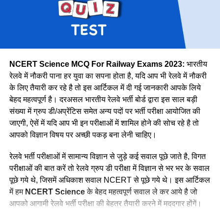
मेट्रो
1069
उत्तर मध्य
18383
पूर्वोत्तर
14118
पूर्वोत्तर सीमा
15705
NCERT Science MCQ For Railway Exams 2023:
भारतीय
उत्तर
38967
रेलवे में नौकरी पाना हर युवा का सपना होता है, यदि आप भी रेलवे में नौकरी
के लिए तैयारी कर रहे है तो इस आर्टिकल में दी गई जानकारी आपके लिये
उत्तर पश्चिमी
15207
वे कहती है कि उनके इस काम को लेकर कई लोग ताने सुनाते है लेकिन वे
बेहद महत्वपूर्ण है। दरअसल भारतीय रेलवे भर्ती बोर्ड द्वारा इस साल बड़ी
दक्षिण मध्य
16947
लोगों की बातों पर ध्यान नहीं देती है और अपना काम पूरे मन से करती है।
संख्या में ग्रुप डी/अप्रेंटिस समेत अन्य पदों पर भर्ती परीक्षा आयोजित की
नीलम मानती है कि महिलाओ को हर क्षेत्र में आना चाहिए। क्योंकि महिला
दक्षिण पूर्व मध्य
8025
जाएगी, ऐसें में यदि आप भी इन परीक्षाओं में शामिल होने की सोच रहे है तो
पुरुष से बेहतर काम कर सकती है।
आपको विज्ञान विषय पर अच्छी पकड़ बना लेनी चाहिए।
दक्षिण पूर्व
17661
दक्षिण
22357
रेलवे भर्ती परीक्षाओं में सामान्य विज्ञान से जुड़े कई सवाल पूछे जाते है, विगत
परीक्षाओं की बात करें तो रेलवे ग्रुप डी परीक्षा में विज्ञान से भर भर के सवाल
दक्षिण पश्चिम
6581
पूछे गये थे, जिसमें अधिकाश सवाल NCERT से पूछे गये थे। इस आर्टिकल
पश्चिम मध्य
11636
में हम
NCERT Science
के बेहद महत्वपूर्ण सवाल ले कर आये है जो
पश्चिम
30667
आपको आगामी रेलवे भर्ती परीक्षा की बेहतर तैयारी करने में मददगार होंगें।
कुल
298973