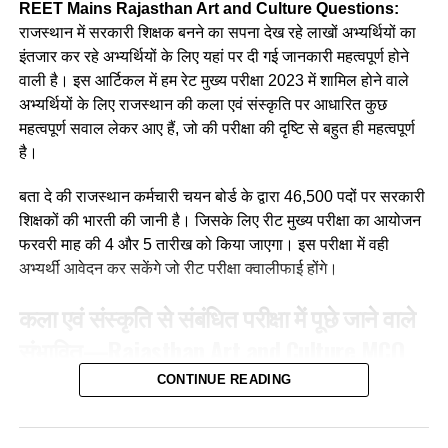
REET Mains Rajasthan Art and Culture Questions:
(a) जिज्ञासा
राजस्थान में सरकारी शिक्षक बनने का सपना देख रहे लाखों अभ्यर्थियों का
इंतजार कर रहे अभ्यर्थियों के लिए यहां पर दी गई जानकारी महत्वपूर्ण होने
(b) अभ्यास
वाली है। इस आर्टिकल में हम रेट मुख्य परीक्षा 2023 में शामिल होने वाले
अभ्यर्थियों के लिए राजस्थान की कला एवं संस्कृति पर आधारित कुछ
(c) अनुकरण
महत्वपूर्ण सवाल लेकर आए हैं, जो की परीक्षा की दृष्टि से बहुत ही महत्वपूर्ण
(d) उपर्युक्त सभी
है।
Ans :- (a)
बता दे की राजस्थान कर्मचारी चयन बोर्ड के द्वारा 46,500 पदों पर सरकारी
शिक्षकों की भारती की जानी है। जिसके लिए रीट मुख्य परीक्षा का आयोजन
Q. मातृ भाषा से अभिप्राय है?
फरवरी माह की 4 और 5 तारीख को किया जाएगा। इस परीक्षा में वही
अभ्यर्थी आवेदन कर सकेंगे जो रीट परीक्षा क्वालीफाई होंगे।
(a)क्षेत्र विशेष की भाषा
कला एवं संस्कृति से संबंधित परीक्षा में पूछे जाने वाले
(b) माँ के द्वारा बोले जाने वाले शब्द
संभावित
—
Rajasthan Art and Culture
MCQ
(c) परिजनों की भाषा
For REET Exam
CONTINUE READING
(d) वातावरण की भाषा
Q. बिंदोरी नृत्य किस जिले का प्रसिद्ध है?