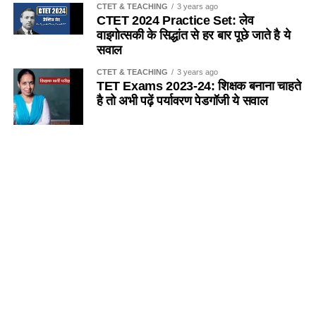
CTET & TEACHING
3 years ago
(a) सीकर, खण्डेला
CTET 2024 Practice Set: लेव
(d) लक्ष्य प्राप्ति तथा उद्देश्य पूर्ति में
(c) बहादुर शाह जफर
वाइगोत्सकी के सिद्धांत से हर बार पूछे जाते है ये
(b) दौसा, लालसोट
सवाल
Ans :- (b)
(d) लियाकत अली
CTET & TEACHING
3 years ago
(c) करौली, भरतपुर
TET Exams 2023-24: शिक्षक बनाना चाहते
Q. भाषा बिम्ब की उपयोगिता है ?
Ans:- (d)
है तो अभी पढ़ें पर्यावरण पेडगॉजी ये सवाल
(d) कुचामन, नागौर
(a) भाषा व्यवहार में
Q. निम्न में से कौनसा युग्म सुमेलित नहीं है?
Ans:- (d)
SANSKRIT
5 years ago
(b) भाषा स्थायित्व में
(a) मेवाती बोली- अलवर
Importance of Trees Essay in
Sanskrit
Q. तुकनगीर व शाहअली का संबंध किस लोकनाट्य से है?
(c) भाषा विकास में
(b) गोड़वाड़ी बोली – पाली
SANSKRIT
5 years ago
(a)फड़
Colours Name in Sanskrit
(d) उपर्युक्त सभी
(c) मेवाड़ी बोली – उदयपुर
Language || रंगों के नाम संस्कृत में
(b)ख्याल
Ans :- (d)
(d) ढूँढ़ाड़ी बोली – बीकानेर
(c) दंगल
Q. अंतर्निहित भाषा दक्षता का संबंध …… के साथ है।
Ans:- (d)
(d) रम्मत
(a) जीन पियाजे
Q. वीर तेजाजी की बहिन का नाम है ?