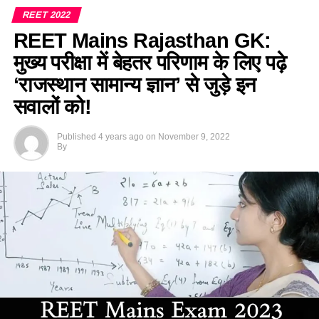
Ans :- (b)
(a) भीलवाड़ा
REET 2022
REET Mains Rajasthan GK:
Q. 14 सितंबर को प्रतिवर्ष हिन्दी दिवस मनाया जाता है क्योंकि इसी तिथि
(b) जयपुर
को 1949 में हिन्दी भारत कीराजभाषा बनी जिसका उल्लेख है
मुख्य परीक्षा में बेहतर परिणाम के लिए पढ़े
(c) अलवर
‘राजस्थान सामान्य ज्ञान’ से जुड़े इन
(a) अनुच्छेद 21A में
सवालों को!
(d) झालावाड़
(b) अनुच्छेद 443 में
Ans:- (d)
Published
4 years ago
on
November 9, 2022
By
(c) अनुच्छेद 334 में
Q. फलकू बाई किस नृत्य की प्रसिद्ध नृत्यांगना है?
(d) अनुच्छेद 343 में
(a) चरी नृत्य
Ans :- (d)
(b) कालबेलिया नृत्य
Q. हम लोग भाषा व्यवहार को निरन्तर बनाए रख पाते है इसके लिए सबसे
महत्वपूर्ण है?
(c) भवाई नृत्य
(a) भाषा का गतिशील होना
(d) तेरहताली नृत्य