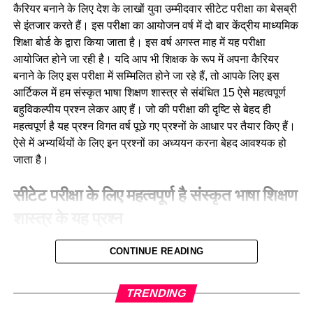
TLM-Teaching Learning Material
कैरियर बनाने के लिए देश के लाखों युवा उम्मीदवार सीटेट परीक्षा का बेसब्री
112
Bhojpur (Ara)
से इंतजार करते हैं। इस परीक्षा का आयोजन वर्ष में दो बार केंद्रीय माध्यमिक
Gender
113
Darbhanga
शिक्षा बोर्ड के द्वारा किया जाता है। इस वर्ष अगस्त माह में यह परीक्षा
CCE
आयोजित होने जा रही है। यदि आप भी शिक्षक के रूप में अपना कैरियर
114
शैली
बनाने के लिए इस परीक्षा में सम्मिलित होने जा रहे हैं, तो आपके लिए इस
Piaget – Vygotsky – Kohlberg
115
Gopalganj
आर्टिकल में हम संस्कृत भाषा शिक्षण शास्त्र से संबंधित 15 ऐसे महत्वपूर्ण
Motivation
116
Madhubani
बहुविकल्पीय प्रश्न लेकर आए हैं। जो की परीक्षा की दृष्टि से बेहद ही
Concept of Development
महत्वपूर्ण है यह प्रश्न विगत वर्ष पूछे गए प्रश्नों के आधार पर तैयार किए हैं।
117
Muzaffarpur
ऐसे में अभ्यर्थियों के लिए इन प्रश्नों का अध्ययन करना बेहद आवश्यक हो
Inclusive Eduction
118
नालन्दा
जाता है।
Language learning & Acuisition
119
पटना
सीटेट परीक्षा के लिए महत्वपूर्ण है संस्कृत भाषा शिक्षण
RTE Act-2009
120
Purnia
शास्त्र के यह प्रश्न
NCF 2005
121
Rohtas
1. निम्नलिखितेषु अष्टमीकक्षापर्यन्तं शिक्षणमाध्यमविषये ‘शिक्षाधिकार
122
Saharsa
CONTINUE READING
Maths Pedagogy
अधिनियम, 2009’ इत्यस्मिन् कासंस्तुतिः विद्यते?
123
Samastipur
(a) अष्टमीकक्षापर्यन्तं भवितव्यायथासम्भवं मातृभाषाशिक्षणमाध्यमं
124
सुझाव
TRENDING
Diagnostic and Remedial teaching