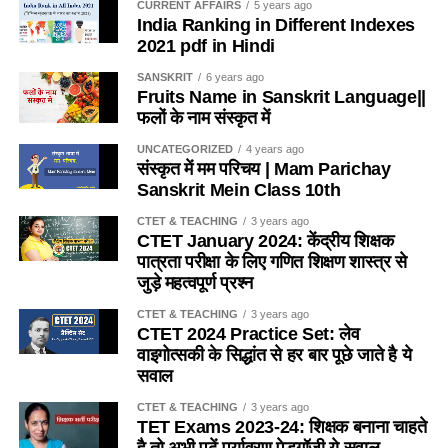
125
Vaishali (Hajipur)
CURRENT AFFAIRS
5 years ago
Nature of Mathematics
(b) विद्यालये शिक्षणमाध्यमं मातृभाषा एव भवेत् ।
India Ranking in Different Indexes
चंडीगढ़
126
चंडीगढ़
2021 pdf in Hindi
TLMs
(c) गृहभाषा शिक्षणमाध्यमं भवॆत् ।
छत्तीसगढ
127
Bhilai/Durg
Evaluation through formal and informal
SANSKRIT
6 years ago
Fruits Name in Sanskrit Language||
(d) राज्यस्य भाषा शिक्षणमाध्यमं भवेत्
128
Bilaspur
methods
फलों के नाम संस्कृत में
129
Raipur
Ans- a
UNCATEGORIZED
4 years ago
Hindi Pedagogy
दादरा और amp;
130
दादरा और amp; नगर
संस्कृत में मम परिचय | Mam Parichay
2. भारतीय संविधान हिन्दीभाषायाः स्थान विद्यते ।
Sanskrit Mein Class 10th
नगर हवेली
हवेली
शिक्षण सहायक सामाग्री
दमन और amp; दीव
131
दमन
CTET & TEACHING
3 years ago
(a) राजभाषा
CTET January 2024: केंद्रीय शिक्षक
विविध कक्षा मे भाषा: भाषा की काठिनाईयां, त्रुटियाँ एवं विकार
दिल्ली
132
मध्य दिल्ली
पात्रता परीक्षा के लिए गणित शिक्षण शास्त्र से
(b) भारतीया भाषा
भाषा अधिगम एवं अधिग्रहण
जुड़े महत्वपूर्ण प्रश्न
133
दिल्ली पूर्व
भाषायी कौशल
CTET & TEACHING
3 years ago
(c) सह-राजभाषा
134
दिल्ली उत्तर
CTET 2024 Practice Set: लेव
वाइगोत्सकी के सिद्धांत से हर बार पूछे जाते है ये
135
दिल्ली दक्षिण
(d) विदेशी भाषा
English Pedagogy
सवाल
136
दिल्ली पश्चिम
Ans- a
CTET & TEACHING
3 years ago
गोवा
137
Panaji
Teaching-Learning materials
TET Exams 2023-24: शिक्षक बनाना चाहते
है तो अभी पढ़ें पर्यावरण पेडगॉजी ये सवाल